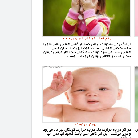
رفع خجالت کودکان با 6 روش صحیح
از انگ زدن به کودک پرهیز کنید از گفتن جملاتی نظیر «او را
ببخشید،کمی خجالتی است!» خودداری کنید. بیان چنین
جملاتی سبب می شود کودک شما گمان کند دچار مرضی درمان
ناپذیر است و خجالتی بودن جزو ذات اوست...
1395/08/06
1
عرق کردن کودک
ن
در اثر درجه حرارت بالا، درجه حرارت کودکان نیز بالا می‌رود
و عرق می‌کنند. این امر گاهی حتی باعث کمبود آب بدن آنها
می‌شود.