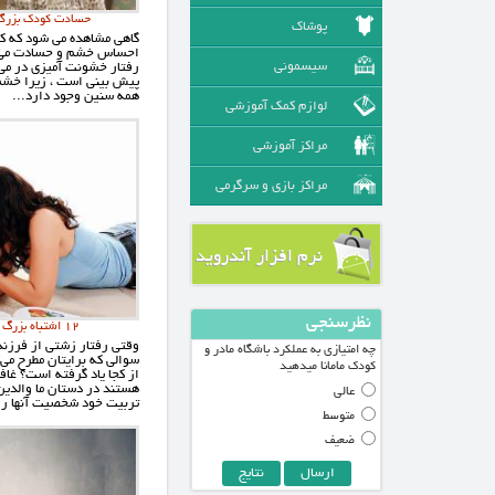
حسادت کودک بزرگت
پوشاک
گاهی مشاهده می شود که ک
احساس خشم و حسادت می 
سیسمونی
رفتار خشونت آمیزی در می آ
پیش بینی است ، زیرا خشم
همه سنین وجود دارد...
لوازم کمک آموزشی
مراکز آموزشی
مراکز بازی و سرگرمی
نرم افزار آندروید
نظرسنجی
12 اشتباه بزرگ والدین در تربیت کودکان
وقتی رفتار زشتی از فرزند
چه امتیازی به عملکرد باشگاه مادر و
سوالی که برایتان مطرح می
کودک مامانا میدهید
از کجا یاد گرفته است؟ غاف
هستند در دستان ما والدین 
عالی
تربیت خود شخصیت آنها را 
متوسط
ضعیف