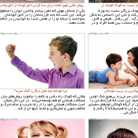
ر نسبت به کودک کوچک تر
روش هایی فوق العاده برای جدا کردن اتاق کودک از اتاق والدی
ودک بزرگتر نسبت به نوزاد
یکی از مسائل مهمی که ذهن بیشتر والدین جوان را مشغول
کند و حتی این احساس به شکل
می‌کند، این است که باید فرزندشان را در اتاق خودشان
ید . این رفتار ، طبیعی و قابل
بخوابانند یا اینکه او را از همان ابتدا به خوابیدن در اتاق
 و حسادت بین همه افراد و در
عادت دهند...
395/12/15
1395/12/23
چرا کودکم بچه های دیگر را کتک میزند؟
تان سر می‌زند بی‌هیچ شک اولین
وقتی که کودک راه رفتن و تکلم را بیاموزد روش‌های بیان
‌شود این است که فرزندم این را
مشکلات هیجانی او هم توسعه می‌یابد. در این حال ممکن
ل از آن‌که کودکان لوح‌های سفیدی
است مشکلات هیجانی خود را از راه تخریب و عدم تحرک و
و این ما هستیم که با رفتار و
مخالفت‌جویی و منفی‌کاری و مانند اینها ابراز کند...
شکل می‌...
395/11/19
1395/11/21